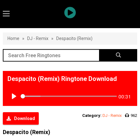
Home
»
DJ - Remix
»
Despacito (Remix)
Despacito (Remix) Ringtone Download
00:31
Play
Category:
DJ - Remix
962
Download
Despacito (Remix)